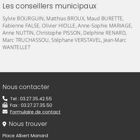
Les conseillers municipaux
Sylvie BOURGUIN, Matthias BROUX, Maud BURETTE,
Fabienne FALSE, Olivier HIOLLE, Anne-Sophie MARIAGE,
Anne NUTTIN, Christophe PISSON, Delphine RENARD,
Marc TRUCHASSOU, Stéphane VERSTAVEL, Jean-Marc
WANTELLET
(Cliquez sur l'image pour l'agrandir)
(Cliquez sur l'image pour l'agr
(Cliquez sur l'image pour l'agrandir)
(Cliquez sur l'image pour l'agr
(Cliquez sur l'image pour l'agrandir)
(Cliquez sur l'image pour l'agr
(Cliquez sur l'image pour l'agrandir)
(Cliquez sur l'image pour l'agr
(Cliquez sur l'image pour l'agrandir)
(Cliquez sur l'image pour l'agr
(Cliquez sur l'image pour l'agrandir)
Informations de contact
Nous contacter
Tel : 03.27.35.42.55
Fax : 03.27.27.35.50
Formulaire de contact
Nous trouver
Place Albert Manard