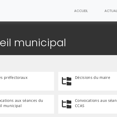
ACCUEIL
ACTUAL
ibérations du conseil municipal
eil municipal
és préfectoraux
Décisions du maire
cations aux séances du
Convocations aux séan
il municipal
CCAS