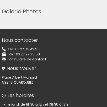
Galerie Photos
(Cliquez sur l'image pour l'agrandir)
(Cliquez sur l'image pour l'agr
(Cliquez sur l'image pour l'agrandir)
(Cliquez sur l'image pour l'agr
(Cliquez sur l'image pour l'agrandir)
(Cliquez sur l'image pour l'agr
(Cliquez sur l'image pour l'agrandir)
(Cliquez sur l'image pour l'agr
Informations de contact
Nous contacter
Tel : 03.27.35.42.55
Fax : 03.27.27.35.50
Formulaire de contact
Nous trouver
Place Albert Manard
59243 QUAROUBLE
Les horaires
le lundi de 8h30 à 12h et 13h30 à 18h