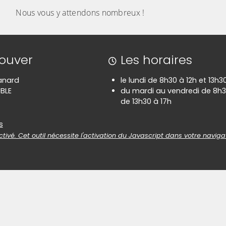
Nous vous y attendons nombreux !
rouver
Les horaires
anard
le lundi de 8h30 à 12h et 13h3
BLE
du mardi au vendredi de 8h3
de 13h30 à 17h
es
s
tivé. Cet outil nécessite l'activation du Javascript dans votre naviga