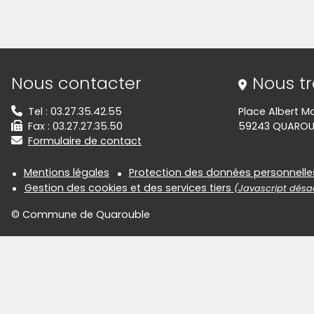
Informations de contact
Nous contacter
Nous t
Tel : 03.27.35.42.55
Place Albert M
Fax : 03.27.27.35.50
59243 QUAROU
Formulaire de contact
Informations réglementair
Mentions légales
Protection des données personnelle
Gestion des cookies et des services tiers
(Javascript désac
© Commune de Quarouble