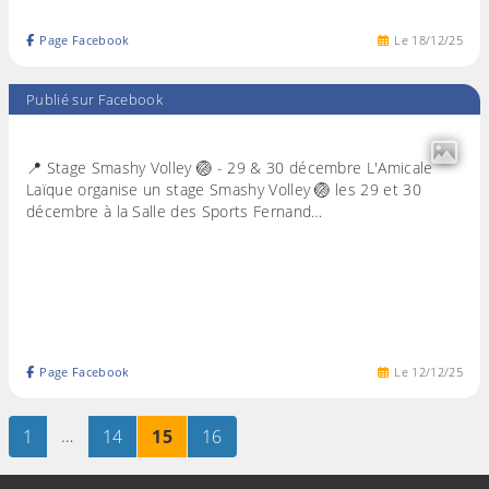
Page Facebook
Le
18
/
12
/
25
Publié sur Facebook
📍 Stage Smashy Volley 🏐 - 29 & 30 décembre L'Amicale
Laïque organise un stage Smashy Volley 🏐 les 29 et 30
décembre à la Salle des Sports Fernand…
Page Facebook
Le
12
/
12
/
25
Page
sur 16
…
Page
sur 16
Page
sur 16
Page
sur 16
1
14
15
16