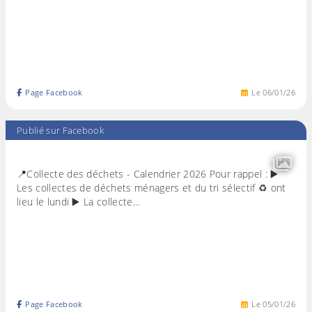
Page Facebook
Le
06
/
01
/
26
Publié sur Facebook
📍Collecte des déchets - Calendrier 2026 Pour rappel : ▶️
Les collectes de déchets ménagers et du tri sélectif ♻️ ont
lieu le lundi ▶️ La collecte…
Page Facebook
Le
05
/
01
/
26