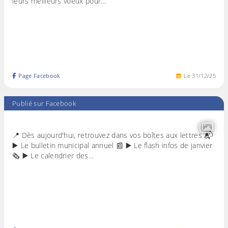
leurs meilleurs voeux pour…
Page Facebook
Le
31
/
12
/
25
Publié sur Facebook
📍 Dès aujourd'hui, retrouvez dans vos boîtes aux lettres 📬
▶️ Le bulletin municipal annuel 📰 ▶️ Le flash infos de janvier
🗞 ▶️ Le calendrier des…