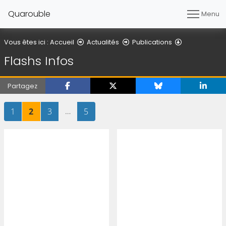
Quarouble
Menu
Flashs Infos
Vous êtes ici :
Accueil
Actualités
Publications
Flashs Infos
Partagez
Page
sur 5
Page
sur 5
Page
sur 5
…
Page
sur 5
1
2
3
5