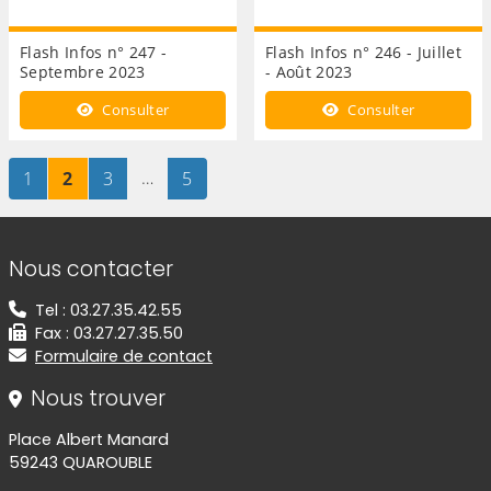
Flash Infos n° 247 -
Flash Infos n° 246 - Juillet
Septembre 2023
- Août 2023
Consulter
Consulter
Page
sur 5
Page
sur 5
Page
sur 5
…
Page
sur 5
1
2
3
5
Informations de contact
Nous contacter
Tel : 03.27.35.42.55
Fax : 03.27.27.35.50
Formulaire de contact
Nous trouver
Place Albert Manard
59243 QUAROUBLE