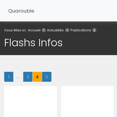
Quarouble
Flashs Infos
Vous êtes ici :
Accueil
Actualités
Publications
Flashs Infos
Page
sur 5
…
Page
sur 5
Page
sur 5
Page
sur 5
1
3
4
5