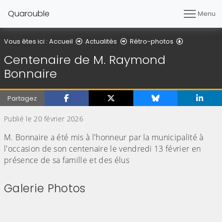
Quarouble
Menu
Détail de l'a
Vous êtes ici :
Accueil
Actualités
Rétro-photos
Centenaire de M. Raymond
Bonnaire
Partagez
Publié le 20 février 2026
M. Bonnaire a été mis à l'honneur par la municipalité à
l'occasion de son centenaire le vendredi 13 février en
présence de sa famille et des élus
Galerie Photos
(Cliquez sur l'image pour l'agrandir)
(Cliquez sur l'image pour l'agr
(Cliquez sur l'image pour l'agrandir)
(Cliquez sur l'image pour l'agr
(Cliquez sur l'image pour l'agrandir)
(Cliquez sur l'image pour l'agr
(Cliquez sur l'image pour l'agrandir)
(Cliquez sur l'image pour l'agr
(Cliquez sur l'image pour l'agrandir)
(Cliquez sur l'image pour l'agr
(Cliquez sur l'image pour l'agrandir)
(Cliquez sur l'image pour l'agr
(Cliquez sur l'image pour l'agrandir)