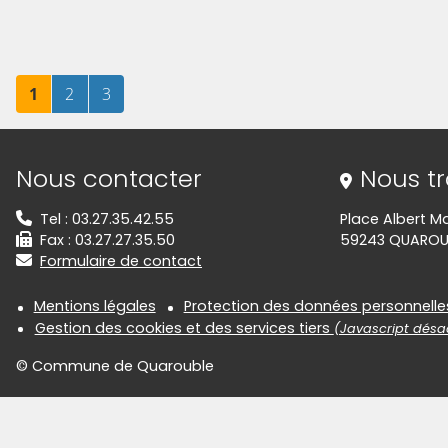
Page
sur 3
Page
sur 3
Page
sur 3
1
2
3
Informations de contact
Nous contacter
Nous t
Tel : 03.27.35.42.55
Place Albert M
Fax : 03.27.27.35.50
59243 QUAROU
Formulaire de contact
Informations réglementair
Mentions légales
Protection des données personnelle
Gestion des cookies et des services tiers
(Javascript désac
© Commune de Quarouble